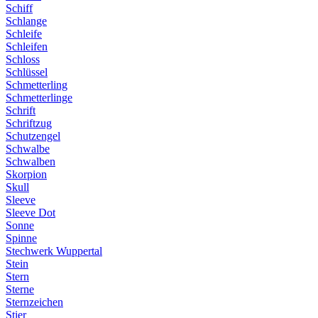
Schiff
Schlange
Schleife
Schleifen
Schloss
Schlüssel
Schmetterling
Schmetterlinge
Schrift
Schriftzug
Schutzengel
Schwalbe
Schwalben
Skorpion
Skull
Sleeve
Sleeve Dot
Sonne
Spinne
Stechwerk Wuppertal
Stein
Stern
Sterne
Sternzeichen
Stier