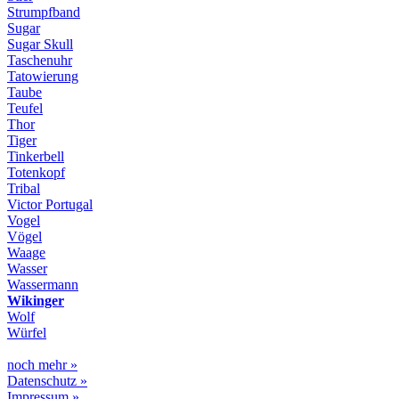
Strumpfband
Sugar
Sugar Skull
Taschenuhr
Tatowierung
Taube
Teufel
Thor
Tiger
Tinkerbell
Totenkopf
Tribal
Victor Portugal
Vogel
Vögel
Waage
Wasser
Wassermann
Wikinger
Wolf
Würfel
noch mehr »
Datenschutz »
Impressum »