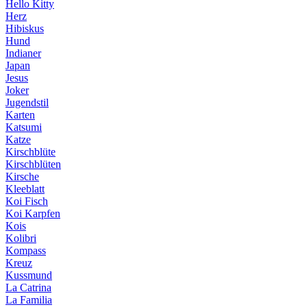
Hello Kitty
Herz
Hibiskus
Hund
Indianer
Japan
Jesus
Joker
Jugendstil
Karten
Katsumi
Katze
Kirschblüte
Kirschblüten
Kirsche
Kleeblatt
Koi Fisch
Koi Karpfen
Kois
Kolibri
Kompass
Kreuz
Kussmund
La Catrina
La Familia