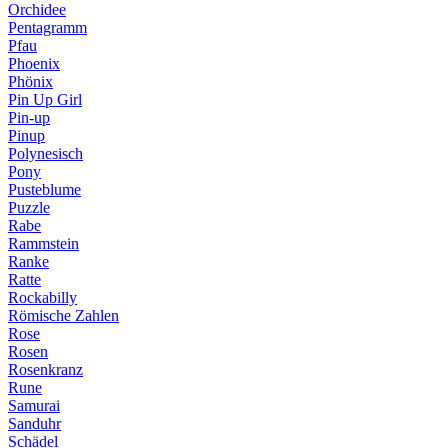
Orchidee
Pentagramm
Pfau
Phoenix
Phönix
Pin Up Girl
Pin-up
Pinup
Polynesisch
Pony
Pusteblume
Puzzle
Rabe
Rammstein
Ranke
Ratte
Rockabilly
Römische Zahlen
Rose
Rosen
Rosenkranz
Rune
Samurai
Sanduhr
Schädel