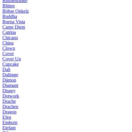
Blumenranke
Blüten
Böhse Onkelz
Buddha
Buena Vista
Carpe Diem
Catrina
Chicano
China
Clown
Cover
Cover Up
Cupcake
Dali
Dalügge
Dämon
Diamant
Disney
Dotwork
Drache
Drachen
Dragon
Efeu
Einhorn
Elefant