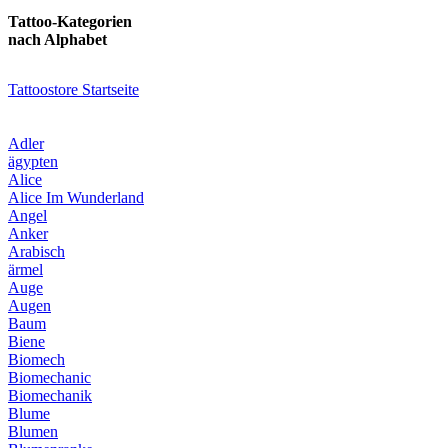
Tattoo-Kategorien
nach Alphabet
Tattoostore Startseite
Adler
ägypten
Alice
Alice Im Wunderland
Angel
Anker
Arabisch
ärmel
Auge
Augen
Baum
Biene
Biomech
Biomechanic
Biomechanik
Blume
Blumen