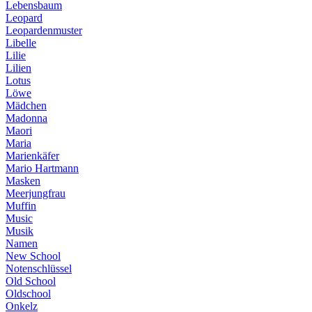
Lebensbaum
Leopard
Leopardenmuster
Libelle
Lilie
Lilien
Lotus
Löwe
Mädchen
Madonna
Maori
Maria
Marienkäfer
Mario Hartmann
Masken
Meerjungfrau
Muffin
Music
Musik
Namen
New School
Notenschlüssel
Old School
Oldschool
Onkelz