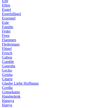
Elfe
Elfen
Engel
Engelsflügel
Erzengel
Eule
Familie
Feder
Feen
Flammen
Fledermaus
Flügel
Frosch
Gaboa
Gamble
Ganesha
Gecko
Geisha
Gitarre
Glaube Liebe Hoffnung
Gorilla
Grinsekatze
Handgelenk
Hannya
Hanya