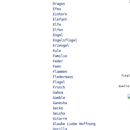
Dragon
Efeu
Einhorn
Elefant
Elfe
Elfen
Engel
Engelsflügel
Erzengel
Eule
Familie
Feder
Feen
Flammen
Tite
Fledermaus
Flügel
Quell
Frosch
Gaboa
Gamble
Ganesha
Gecko
Geisha
Gitarre
Glaube Liebe Hoffnung
Gorilla