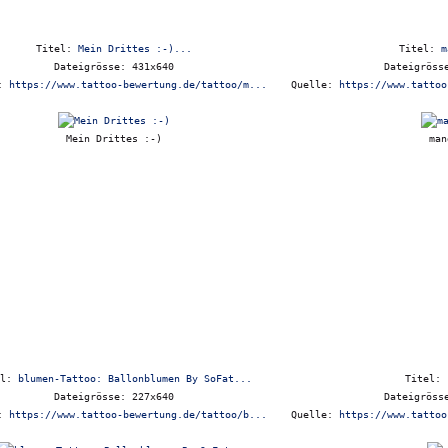
Titel:
Mein Drittes :-)...
Titel:
m
Dateigrösse: 431x640
Dateigröss
e:
https://www.tattoo-bewertung.de/tattoo/m...
Quelle:
https://www.tattoo
Mein Drittes :-)
man
el:
blumen-Tattoo: Ballonblumen By SoFat...
Titel:
Dateigrösse: 227x640
Dateigröss
e:
https://www.tattoo-bewertung.de/tattoo/b...
Quelle:
https://www.tattoo