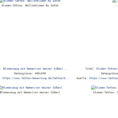
blumen-Tattoo: Ballonblumen By SoFat
:-
l:
Blumenzeug mit Namen(von meiner Süßen)...
Titel:
blumen-Tattoo
Dateigrösse: 450x549
Dateigröss
e:
https://www.tattoo-bewertung.de/tattoo/b...
Quelle:
https://www.tattoo
Blumenzeug mit Namen(von meiner Süßen)
blumen-Tattoo: 