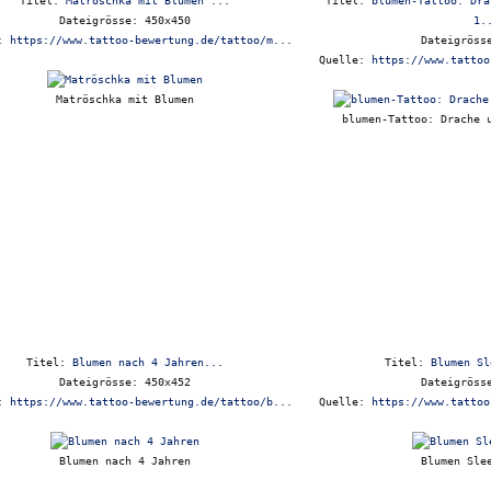
Titel:
Matröschka mit Blumen ...
Titel:
blumen-Tattoo: Dra
Dateigrösse: 450x450
1.
e:
https://www.tattoo-bewertung.de/tattoo/m...
Dateigröss
Quelle:
https://www.tattoo
Matröschka mit Blumen
blumen-Tattoo: Drache 
Titel:
Blumen nach 4 Jahren...
Titel:
Blumen Sl
Dateigrösse: 450x452
Dateigröss
e:
https://www.tattoo-bewertung.de/tattoo/b...
Quelle:
https://www.tattoo
Blumen nach 4 Jahren
Blumen Sle