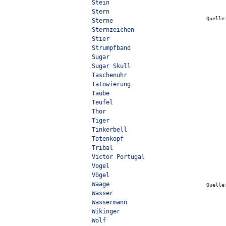
Stein
Stern
Quell
Sterne
Sternzeichen
Stier
Strumpfband
Sugar
Sugar Skull
Taschenuhr
Tatowierung
Taube
Teufel
Thor
Tiger
Tinkerbell
Totenkopf
Tribal
Victor Portugal
Vogel
Vögel
Waage
Quell
Wasser
Wassermann
Wikinger
Wolf