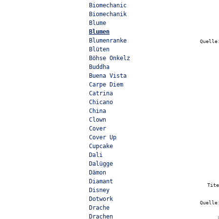
Biomechanic
Biomechanik
Blume
Blumen
Blumenranke
Quell
Blüten
Böhse Onkelz
Buddha
Buena Vista
Carpe Diem
Catrina
Chicano
China
Clown
Cover
Cover Up
Cupcake
Dali
Dalügge
Dämon
Diamant
Tit
Disney
Dotwork
Quell
Drache
Drachen