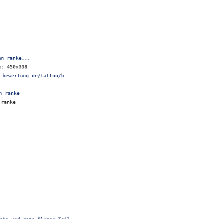
en ranke...
e: 450x338
-bewertung.de/tattoo/b...
 ranke