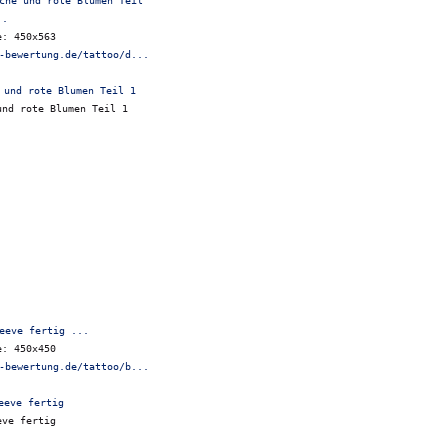
che und rote Blumen Teil
..
e: 450x563
-bewertung.de/tattoo/d...
und rote Blumen Teil 1
eeve fertig ...
e: 450x450
-bewertung.de/tattoo/b...
eve fertig