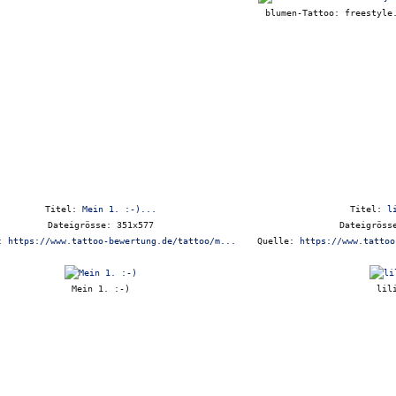
blumen-Tattoo: freestyle
Titel:
Mein 1. :-)...
Titel:
l
Dateigrösse: 351x577
Dateigröss
e:
https://www.tattoo-bewertung.de/tattoo/m...
Quelle:
https://www.tattoo
Mein 1. :-)
lil