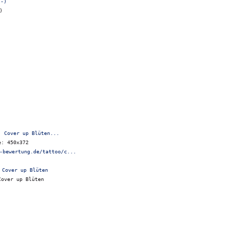
)
: Cover up Blüten...
e: 450x372
-bewertung.de/tattoo/c...
Cover up Blüten