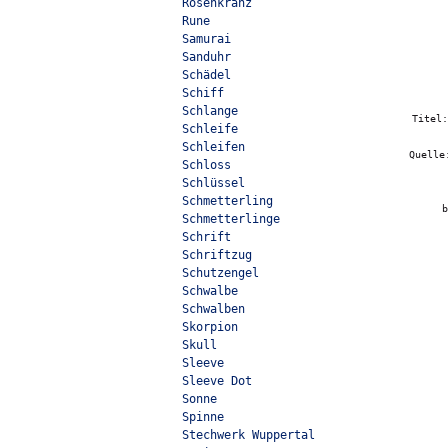
Rosenkranz
Rune
Samurai
Sanduhr
Schädel
Schiff
Schlange
Titel
Schleife
Schleifen
Quell
Schloss
Schlüssel
Schmetterling
b
Schmetterlinge
Schrift
Schriftzug
Schutzengel
Schwalbe
Schwalben
Skorpion
Skull
Sleeve
Sleeve Dot
Sonne
Spinne
Stechwerk Wuppertal