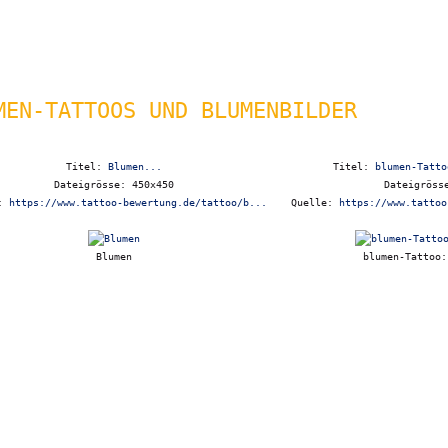
MEN-TATTOOS UND BLUMENBILDER
Titel:
Blumen...
Titel:
blumen-Tatto
Dateigrösse: 450x450
Dateigröss
e:
https://www.tattoo-bewertung.de/tattoo/b...
Quelle:
https://www.tattoo
Blumen
blumen-Tattoo: