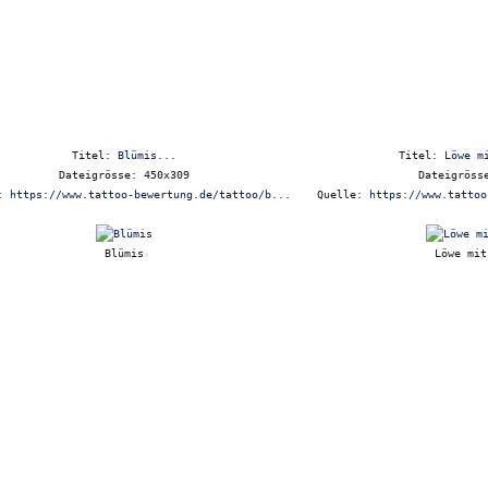
Titel:
Blümis...
Titel:
Löwe m
Dateigrösse: 450x309
Dateigröss
e:
https://www.tattoo-bewertung.de/tattoo/b...
Quelle:
https://www.tattoo
Blümis
Löwe mit