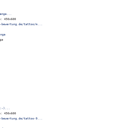
anga...
e: 450x600
-bewertung.de/tattoo/m...
ga
:-)...
e: 450x600
-bewertung.de/tattoo-9...