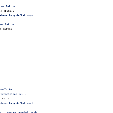
ues Tattoo...
e: 450x370
-bewertung.de/tattoo/m...
s Tattoo
en-Tattoo:
xtremetattoo.de...
össe: x
-bewertung.de/tattoo/f...