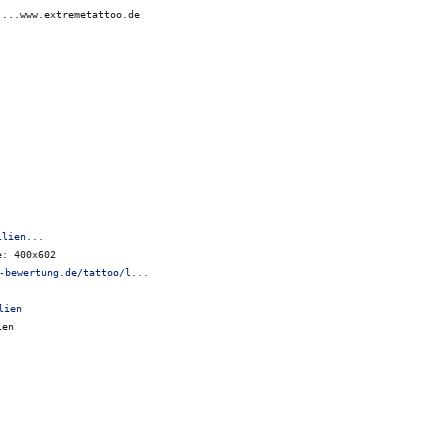
....www.extremetattoo.de
ilien...
e: 400x602
-bewertung.de/tattoo/l...
ien