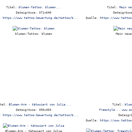
Titel:
blumen-Tattoo: blumen...
Titel:
Mein ne
Dateigrösse: 371x640
Dateigröss
e:
https://www.tattoo-bewertung.de/tattoo/b...
Quelle:
https://www.tattoo
blumen-Tattoo: blumen
Mein neue
itel:
Blumen-Arm - tätowiert von Julia...
Titel:
blum
Dateigrösse: 450x303
freestyle....www.e
e:
https://www.tattoo-bewertung.de/tattoo/b...
Dateigr
Quelle:
https://www.tattoo
Blumen-Arm - tätowiert von Julia