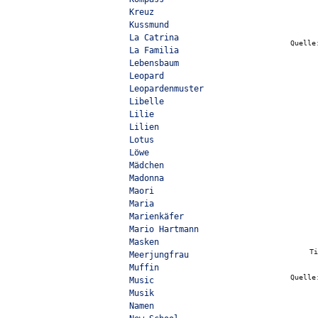
Kreuz
Kussmund
La Catrina
Quell
La Familia
Lebensbaum
Leopard
Leopardenmuster
Libelle
Lilie
Lilien
Lotus
Löwe
Mädchen
Madonna
Maori
Maria
Marienkäfer
Mario Hartmann
Masken
T
Meerjungfrau
Muffin
Quell
Music
Musik
Namen