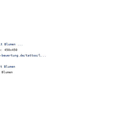
it Blumen ...
e: 450x450
-bewertung.de/tattoo/l...
 Blumen