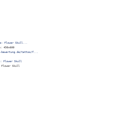
o: Flower Skull...
e: 450x600
-bewertung.de/tattoo/f...
 Flower Skull