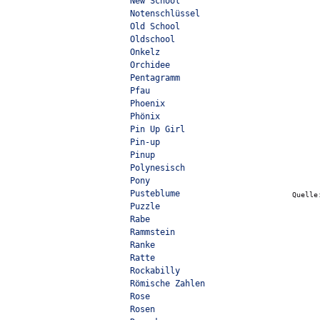
New School
Notenschlüssel
Old School
Oldschool
Onkelz
Orchidee
Pentagramm
Pfau
Phoenix
Phönix
Pin Up Girl
Pin-up
Pinup
Polynesisch
Pony
Pusteblume
Quell
Puzzle
Rabe
Rammstein
Ranke
Ratte
Rockabilly
Römische Zahlen
Rose
Rosen