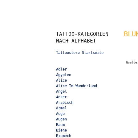
BLU
TATTOO-KATEGORIEN
NACH ALPHABET
Tattoostore Startseite
Quell
Adler
ägypten
Alice
Alice Im Wunderland
Angel
Anker
Arabisch
ärmel
Auge
Augen
Baum
Biene
Biomech